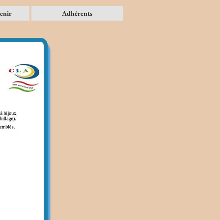
enir
Adhérents