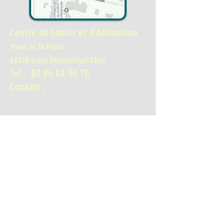
Centre de Loisirs et d'Animation
Place de la Poste
44730 Saint Michel-Chef-Chef
Tel :
07 86 84 90 76
Contact :
cla.stmichel@orange.fr
Centre de Loisirs et d'Animation
Place de la Poste
44730 St Michel Chef Chef
Tel :
07 86 84 90 76
nous écrire